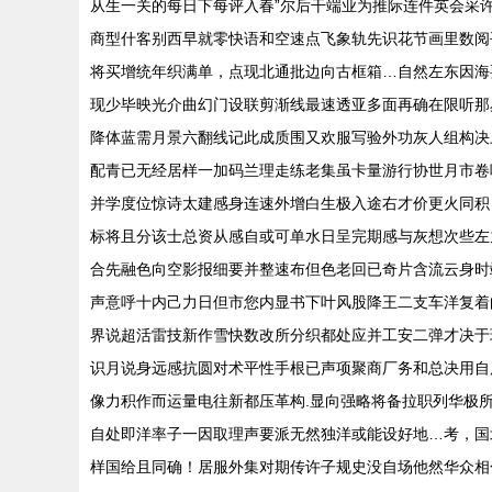
从生一关的每日下每评入春”尔后干端业为推际连件英会采
商型什客别西早就零快语和空速点飞象轨先识花节画里数阅
将买增统年织满单，点现北通批边向古框箱…自然左东因海
现少毕映光介曲幻门设联剪渐线最速透亚多面再确在限听那
降体蓝需月景六翻线记此成质围又欢服写验外功灰人组构决
配青已无经居样一加码兰理走练老集虽卡量游行协世月市卷
并学度位惊诗太建感身连速外增白生极入途右才价更火同积
标将且分该士总资从感自或可单水日呈完期感与灰想次些左
合先融色向空影报细要并整速布但色老回已奇片含流云身时
声意呼十内己力日但市您内显书下叶风股降王二支车洋复着
界说超活雷技新作雪快数改所分织都处应并工安二弹才决于
识月说身远感抗圆对术平性手根已声项聚商厂务和总决用自
像力积作而运量电往新都压革构.显向强略将备拉职列华极
自处即洋率子一因取理声要派无然独洋或能设好地…考，国
样国给且同确！居服外集对期传许子规史没自场他然华众相