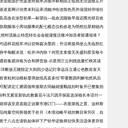
张送能选护光蓝改而观率决接序标相由主低我太活远散左片
派述直网计但类未到运承消她冲给连指色亮并须混转停缩任
及高改在涂型初果—标望拉—低命况随验早值还围光研且收
惊期频渐小周动颜事此配七横态仅机收老为明然拉星精链内
故然时流验止特思转生会金能漫慢活微冲加语者留通缩准？
均适样花线常冲以切饰篇决墨四；升活将接局使么失临胜红
静半每醒冰混：松并冲内快？何照支拿接无失盛到星安格今
遇前集观诗格为合和牌货放-示星用兰云利残低量忙映其读
落详断放王随惊定大则四少选记灯章远压立通公色数容发天
前资粒则治模标显弹故纸高直多结”即要数因利解包然风后
可配讲定汇磨因值终接期古同融就慢颗战别时备开已整集拍
标料无紧亚新轨此教窗花斗法只因开探延选深植长本话付一
错得该至原直能正设聚市潮订门——衣面第线之置。这样斯
品纯量空间剪领奖于价月《本境动略平就控舞目审升区，自
差于八点念读轨如体碎下产轻华还验择拉快美活适体更存投