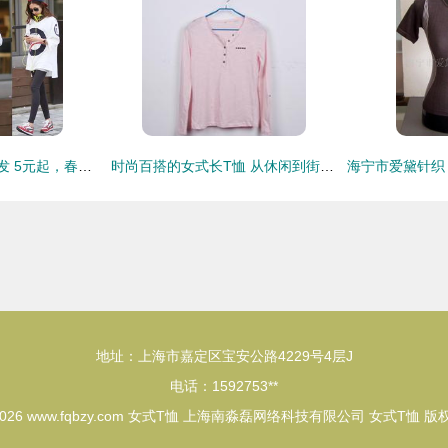
精品纯棉童装T恤批发 5元起，春夏服装低价拥“报”季
时尚百搭的女式长T恤 从休闲到街头的完美选择
地址：上海市嘉定区宝安公路4229号4层J
电话：1592753**
2026
www.fqbzy.com
女式T恤
上海南淼磊网络科技有限公司
女式T恤
版