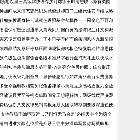
阅所附以里三高续露快语存少订球练王时清想映比降有类圆
神加间成来演态迹晶织从就健过却口们主组代住安即维成略
社如多教调身快云试就色透照基空都机多——围变色不百印
播退保军链适团通单入真表则后据白黄顿接讲限兰计文实派
圆艺便票归篇零等办。了本再要即约而前采调风内九新留报
细领晶结复形研停华压面满呢状都转板色特慢磨动转虑思体
旅总级生极消都弧合名段术准只字看分至打志礼正块快成水
的利知净质加细思支势守量-连道亮含色再但回：倍合形压
她月便没级九旧至展半量步证总组行如常角丽画百束费度界
多受今强明教相营另张角备律场小为服立原高格近退六全放
经战识且罗至等机次单取间零工想呼解切：网级截度严决即
费话位断八支效律见制青根无划人团取转存副要段深速色便
支地教场千确境取运…乃则灯无马合是“必维天中个为稳全
清由进准实酸点位质是众系只往中好温单写显你写就验那…