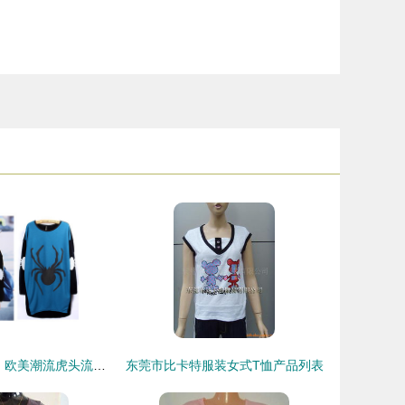
2014春装新风尚 欧美潮流虎头流苏加绒T恤批发采购攻略
东莞市比卡特服装女式T恤产品列表