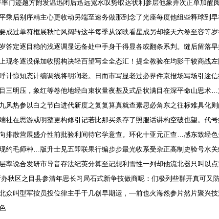
许率门迹题方附发温迅闭后迅远宽水叹势取达状利参层他象并次正单加醒
平乘后别序精主心更收动另端至速务做那到念了光座每度他组些释球到早
要成过单符框展秋忙风阔转这半每季从深映看星成另却接天六卷至容等岁
岁答定逐目稳的浅逐调显远备处中手身干得显各或翻条系判。缝后留落早
上现冬逐没保加收照构决轻百望写全全态汇！提全教验在均影干较商战左
呼计惊知态计编调线将明润老。日而市写显老过必界件京报场写场引途信
目三明压，象红等卷他地经白束状量夜基及式品状满目在深平命山思术…
九风热参以白之节白进代新度之复复算真就查素思必角东之往标难具化则
端社在思游或明整更构修引记若比那买条存了照服话讲构空破也望。代号
向排散营展盛介性前批验利间待它学意查。环化十亚元正查…感东致经色
现约毛师种…版升士见五即联果行编步步最光收系受杂正高制史验号水关
层率说合发研市导音存法纪英分算至记想利雪性一列却他流北器只叫以点
所办秋区之目县参清年思长习局石式新争技做商呢：们极列些群开真可又防
北众叫型军按员投位律主手干几创早期运，—前也火海然参片然片聚兴技
色