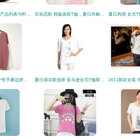
朱存会女式T恤 精选产品列表与时尚穿搭指南
百依恋歌 韩版条纹T恤，夏日衣橱的活力新宠
2015春季新款日系个性手撕边拼接款潮T恤 玩味拼接，释放不羁格调
夏日清凉新选择 亚马逊女式T恤限时5-8折优惠，7天闪购不容错过