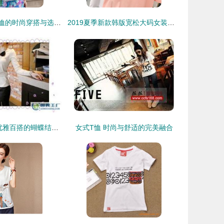
夏日风情 女式T恤的时尚穿搭与选购指南
2019夏季新款韩版宽松大码女装短袖T恤 胖MM的时尚穿搭指南
2011新款女装 优雅百搭的蝴蝶结韩国绒毛衣针织衫，经典与实用的时尚之选
女式T恤 时尚与舒适的完美融合