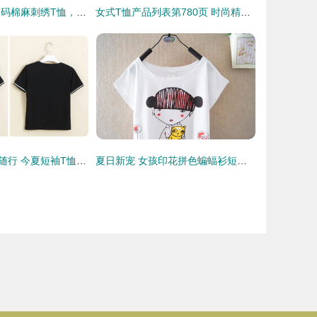
夏日清新风尚 大码棉麻刺绣T恤，文艺与舒适的完美结合
女式T恤产品列表第780页 时尚精选与穿搭指南
刺绣花开，自在随行 今夏短袖T恤新风尚
夏日新宠 女孩印花拼色蝙蝠衫短袖T恤，学生装的时尚宣言