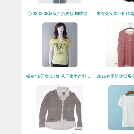
【203-0006韩版百搭夏款 蝴蝶结猫咪印花短袖莫代尔短款T恤罩衫F2M】—— 夏日清新时尚之选
探秘4.5元女式T恤 从厂家生产到终端价格的市场生态