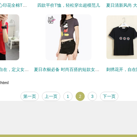
2014春夏新风尚 爱心印花全棉T恤，演绎甜美休闲格调
四款平价T恤，轻松穿出超模范儿
睿盾家居生活r 舒适自在，定义女式T恤的简约新风尚
夏日衣橱必备 时尚百搭的短款女式T恤，轻松穿出潮流感
html
第一页
上一页
1
2
3
下一页